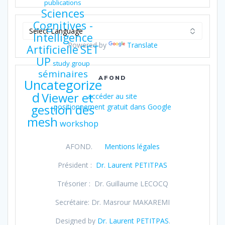
publications
Sciences
Cognitives -
Intelligence
Powered by
Translate
Artificielle
SET
UP
study group
séminaires
AFOND
Uncategorize
d
Viewer et
accéder au site
gestion des
positionnement gratuit dans Google
mesh
workshop
AFOND.
Mentions légales
Président :
Dr. Laurent PETITPAS
Trésorier : Dr. Guillaume LECOCQ
Secrétaire: Dr. Masrour MAKAREMI
Designed by
Dr. Laurent PETITPAS
.