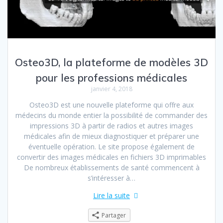
Osteo3D, la plateforme de modèles 3D
pour les professions médicales
janvier 4, 2018
Osteo3D est une nouvelle plateforme qui offre aux
médecins du monde entier la possibilité de commander des
impressions 3D à partir de radios et autres images
médicales afin de mieux diagnostiquer et préparer une
éventuelle opération. Le site propose également de
convertir des images médicales en fichiers 3D imprimables
De nombreux établissements de santé commencent à
s’intéresser à…
Lire la suite
Partager