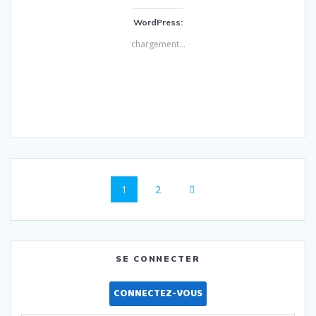
WordPress:
chargement…
Navigation
Page
Page
1
2
au
sein
des
SE CONNECTER
articles
CONNECTEZ-VOUS