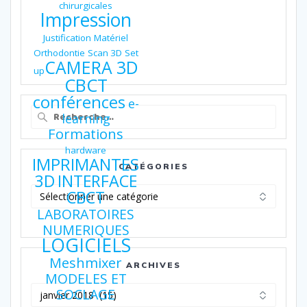
chirurgicales
Impression
Justification
Matériel
Orthodontie
Scan 3D
Set
CAMERA 3D
up
CBCT
conférences
e-
Recherche
learning
pour
Formations
:
hardware
IMPRIMANTES
CATÉGORIES
3D
INTERFACE
Catégories
CBCT
LABORATOIRES
NUMERIQUES
LOGICIELS
Meshmixer
ARCHIVES
MODELES ET
Archives
SOCLAGE