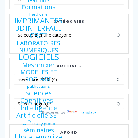
pour
Formations
:
hardware
IMPRIMANTES
CATÉGORIES
3D
INTERFACE
Catégories
CBCT
LABORATOIRES
NUMERIQUES
LOGICIELS
Meshmixer
ARCHIVES
MODELES ET
Archives
SOCLAGE
publications
Sciences
Cognitives -
Intelligence
Powered by
Translate
Artificielle
SET
UP
study group
séminaires
AFOND
Uncategorize