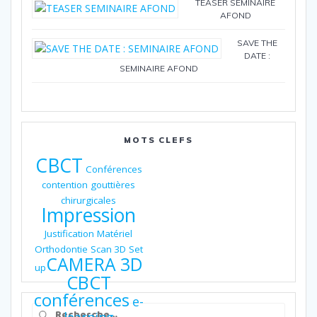
TEASER SEMINAIRE
AFOND
SAVE THE
DATE :
SEMINAIRE AFOND
MOTS CLEFS
CBCT
Conférences
contention
gouttières
chirurgicales
Impression
Justification
Matériel
Orthodontie
Scan 3D
Set
CAMERA 3D
up
CBCT
conférences
e-
Recherche
learning