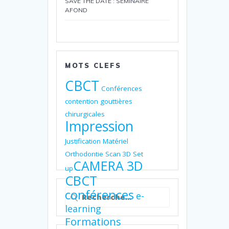
SAVE THE DATE : SEMINAIRE
AFOND
MOTS CLEFS
CBCT
Conférences
contention
gouttières
chirurgicales
Impression
Justification
Matériel
Orthodontie
Scan 3D
Set
CAMERA 3D
up
CBCT
Recherche
conférences
e-
pour
learning
:
Formations