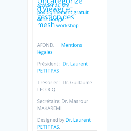
Uncategorize
accéder au site
d
Viewer et
positionnement gratuit
gestion des
dans Google
mesh
workshop
AFOND.
Mentions
légales
Président :
Dr. Laurent
PETITPAS
Trésorier : Dr. Guillaume
LECOCQ
Secrétaire: Dr. Masrour
MAKAREMI
Designed by
Dr. Laurent
PETITPAS
.