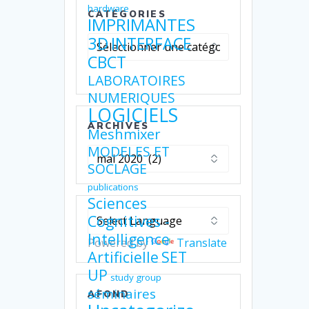
hardware
CATÉGORIES
IMPRIMANTES
Catégories
3D
INTERFACE
CBCT
LABORATOIRES
NUMERIQUES
LOGICIELS
ARCHIVES
Meshmixer
MODELES ET
Archives
SOCLAGE
publications
Sciences
Cognitives -
Intelligence
Powered by
Translate
Artificielle
SET
UP
study group
séminaires
AFOND