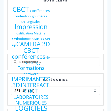
MOTS CLEFS
CBCT
Conférences
contention
gouttières
chirurgicales
Impression
Justification
Matériel
Orthodontie
Scan 3D
Set
CAMERA 3D
up
CBCT
conférences
e-
Recherche
learning
pour
Formations
:
hardware
IMPRIMANTES
CATÉGORIES
3D
INTERFACE
Catégories
CBCT
LABORATOIRES
NUMERIQUES
LOGICIELS