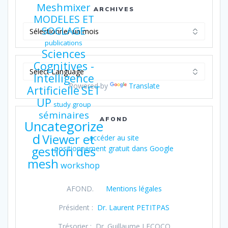
Meshmixer
ARCHIVES
MODELES ET
Archives
SOCLAGE
publications
Sciences
Cognitives -
Intelligence
Powered by
Translate
Artificielle
SET
UP
study group
séminaires
AFOND
Uncategorize
d
Viewer et
accéder au site
gestion des
positionnement gratuit dans Google
mesh
workshop
AFOND.
Mentions légales
Président :
Dr. Laurent PETITPAS
Trésorier : Dr. Guillaume LECOCQ