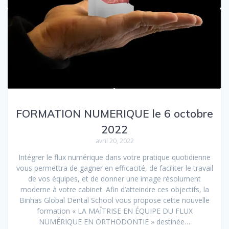
FORMATION NUMERIQUE le 6 octobre
2022
avril 20, 2022
Intégrer le flux numérique dans votre pratique quotidienne
vous permettra de gagner en efficacité, de faciliter le travail
de vos équipes, et de donner une image résolument
moderne à votre cabinet. Afin d’atteindre ces objectifs, la
Binhas Global Dental School vous propose cette nouvelle
formation « LA MAÎTRISE EN ÉQUIPE DU FLUX
NUMÉRIQUE EN ORTHODONTIE » destinée…