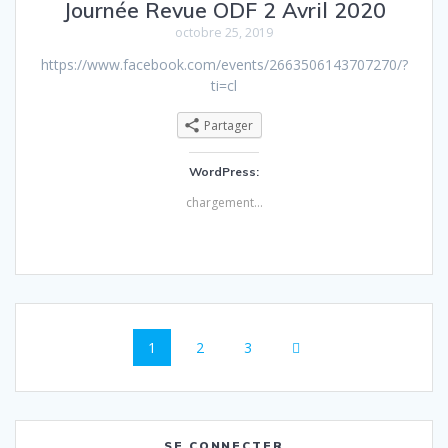
Journée Revue ODF 2 Avril 2020
octobre 25, 2019
https://www.facebook.com/events/2663506143707270/?
ti=cl
Partager
WordPress:
chargement…
Navigation
Page
Page
Page
1
2
3
au
sein
SE CONNECTER