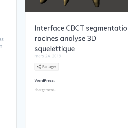
Interface CBCT segmentatio
racines analyse 3D
es
on
squelettique
mars 24, 2019
Partager
WordPress:
chargement…