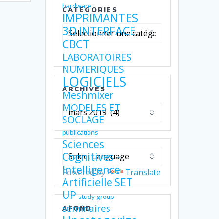
hardware
CATÉGORIES
IMPRIMANTES
Catégories
3D
INTERFACE
CBCT
LABORATOIRES
NUMERIQUES
LOGICIELS
ARCHIVES
Meshmixer
MODELES ET
Archives
SOCLAGE
publications
Sciences
Cognitives -
Intelligence
Powered by
Translate
Artificielle
SET
UP
study group
séminaires
AFOND