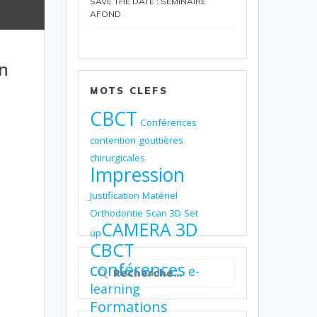
SAVE THE DATE : SEMINAIRE
AFOND
n
MOTS CLEFS
CBCT
Conférences
contention
gouttières
chirurgicales
Impression
Justification
Matériel
Orthodontie
Scan 3D
Set
CAMERA 3D
up
CBCT
Recherche
conférences
e-
pour
learning
:
Formations