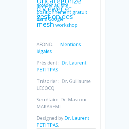
Uncategorize
accéder au site
d
Viewer et
positionnement gratuit
gestion des
dans Google
mesh
workshop
AFOND.
Mentions
légales
Président :
Dr. Laurent
PETITPAS
Trésorier : Dr. Guillaume
LECOCQ
Secrétaire: Dr. Masrour
MAKAREMI
Designed by
Dr. Laurent
PETITPAS
.