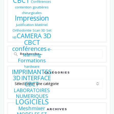
CBCT
Conférences
contention
gouttières
chirurgicales
Impression
Justification
Matériel
Orthodontie
Scan 3D
Set
CAMERA 3D
up
CBCT
conférences
e-
Recherche
learning
pour
Formations
:
hardware
IMPRIMANTES
CATÉGORIES
3D
INTERFACE
Catégories
CBCT
LABORATOIRES
NUMERIQUES
LOGICIELS
Meshmixer
ARCHIVES