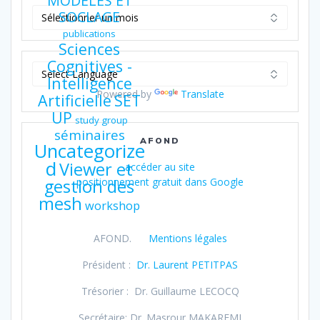
MODELES ET
Archives
SOCLAGE
publications
Sciences
Cognitives -
Intelligence
Powered by
Translate
Artificielle
SET
UP
study group
séminaires
AFOND
Uncategorize
d
Viewer et
accéder au site
gestion des
positionnement gratuit dans Google
mesh
workshop
AFOND.
Mentions légales
Président :
Dr. Laurent PETITPAS
Trésorier : Dr. Guillaume LECOCQ
Secrétaire: Dr. Masrour MAKAREMI