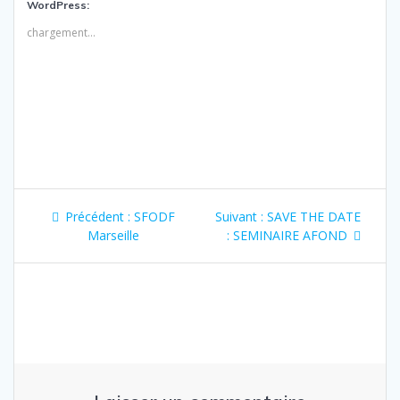
WordPress:
chargement…
Navigation
Article
Article
Précédent :
SFODF
Suivant :
SAVE THE DATE
de
précédent
suivant
Marseille
: SEMINAIRE AFOND
:
:
l’article