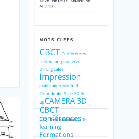
SAVE THE DATE : SEMINAIRE
AFOND
MOTS CLEFS
CBCT
Conférences
contention
gouttières
chirurgicales
Impression
Justification
Matériel
Orthodontie
Scan 3D
Set
CAMERA 3D
up
CBCT
Recherche
conférences
e-
pour
learning
:
Formations