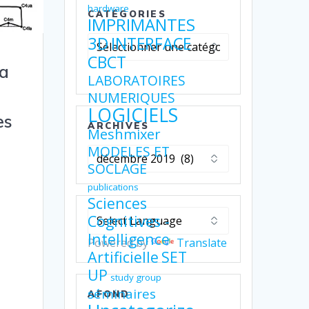
hardware
CATÉGORIES
IMPRIMANTES
Catégories
3D
INTERFACE
CBCT
la
LABORATOIRES
NUMERIQUES
LOGICIELS
es
ARCHIVES
Meshmixer
MODELES ET
Archives
SOCLAGE
publications
Sciences
Cognitives -
Intelligence
Powered by
Translate
Artificielle
SET
UP
study group
séminaires
AFOND